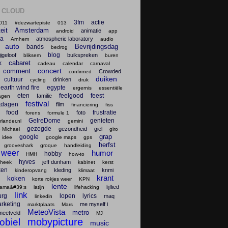
 CLOUD
3fm
actie
011
#dezwartepiste
013
teit
Amsterdam
animatie
android
app
na
atmospheric laboratory
Arnhem
audio
auto
Bevrijdingsdag
bands
bedrog
blog
ijgeloof
buikspreken
bliksem
buren
cabaret
k
cadeau
calendar
carnaval
concert
comment
Crowded
confirmed
duiken
cultuur
drinken
cycling
druk
earth wind fire
egypte
ergernis
essentiële
eten
feelgood
feest
familie
agen
festival
tdagen
film
financiering
fiss
food
frustratie
foto
forens
formule 1
GelreDome
genieten
lander.nl
gemini
gezegde
gezondheid
giel
 Michael
giro
grap
google
 idee
google maps
gps
herfst
grooveshark
groque
handleiding
 weer
humor
hobby
HMH
how-to
hyves
jeff dunham
theek
kabinet
kerst
ken
kleding
knmi
kinderopvang
klimaat
krant
koken
korte rokjes weer
KPN
lente
lijflied
lama&#39;s
latijn
lifehacking
link
urg
lopen
lyrics
maq
linkedin
rketing
me myself i
marktplaats
Mars
MeteoVista
metro
meetveld
MJ
mobypicture
obiel
music