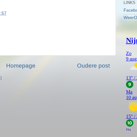
LINKS
Faceb
:57
WeerO
Homepage
Oudere post
)