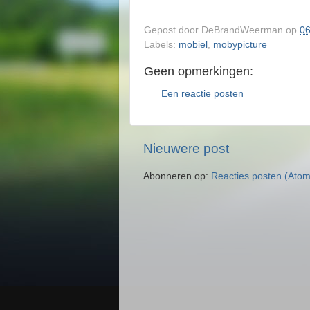
Gepost door
DeBrandWeerman
op
06
Labels:
mobiel
,
mobypicture
Geen opmerkingen:
Een reactie posten
Nieuwere post
Abonneren op:
Reacties posten (Atom