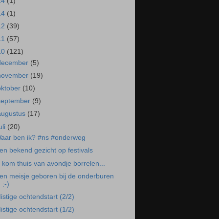
24
(1)
14
(1)
12
(39)
11
(57)
10
(121)
december
(5)
november
(19)
oktober
(10)
september
(9)
augustus
(17)
uli
(20)
aar ben ik? #ns #onderweg
en bekend gezicht op festivals
k kom thuis van avondje borrelen...
en meisje geboren bij de onderburen
;-)
istige ochtendstart (2/2)
istige ochtendstart (1/2)