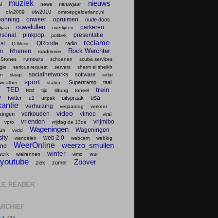
muziek
nieuws
nieuwjaar
l
news
olw2010
olw2009
omroepgelderland.nl
panning
onweer
opruimen
oude doos
ouwelullen
parkeren
jaar
overlijden
rsonal
pinkpop
presentatie
politiek
reclame
st
QRcode
radio
Q-Music
en
Rock Werchter
Rhenen
roadmovie
rumours
 Stones
schoenen
scuba services
gle
serious request
servers
sharm el sheikh
socialnetworks
software
en
slaap
solar
sport
Supertramp
taal
weather
station
trein
TED
test
tijd
tilburg
toneel
v
usa
twitter
uitspraak
u2
uitpak
antie
verhuizing
verjaardag
verkeer
video
verkouden
vimeo
zingen
viral
vrienden
vrijmibo
vpro
vrijdag de 13de
Wageningen
Wageningen
uh
vvdd
ity
web 2.0
wandelen
webcam
weblog
WeerOnline
weerzo_smullen
nd
winter
werk
wur
wielrennen
wmo
youtube
Zoover
ziek
zomer
LE READER
RCHIEF