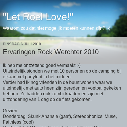
"Let Roel Love!"
Waarom zou dat niet mogelijk moeten kunnen zijn? ;-)
DINSDAG 6 JULI 2010
Ervaringen Rock Werchter 2010
Ik heb me ontzettend goed vermaakt ;-)
Uiteindelijk stonden we met 10 personen op de camping bij
elkaar met partytent in het midden.
Verder had ik nog vrienden in de buurt wonen waar we
uiteindelijk met auto heen zijn gereden en voetbal gekeken
hebben. Zij hadden ook combi-kaarten en zijn met
uitzondering van 1 dag op de fiets gekomen.
Gezien:
Donderdag: Skunk Anansie (gaaf), Stereophonics, Muse,
Faithless (cool)