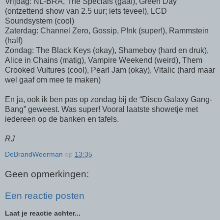
Vrijdag: NL-BRA, The Specials (gaaf), Green Day
(ontzettend show van 2.5 uur; iets teveel), LCD
Soundsystem (cool)
Zaterdag: Channel Zero, Gossip, P!nk (super!), Rammstein
(half)
Zondag: The Black Keys (okay), Shameboy (hard en druk),
Alice in Chains (matig), Vampire Weekend (weird), Them
Crooked Vultures (cool), Pearl Jam (okay), Vitalic (hard maar
wel gaaf om mee te maken)
En ja, ook ik ben pas op zondag bij de “Disco Galaxy Gang-
Bang” geweest. Was super! Vooral laatste showetje met
iedereen op de banken en tafels.
RJ
DeBrandWeerman
op
13:35
Geen opmerkingen:
Een reactie posten
Laat je reactie achter...