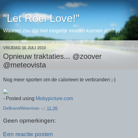
"Let Roel Love!"
Waarom zou dat niet mogelijk moeten kunnen zijn? ;-)
VRIJDAG 16 JULI 2010
Opnieuw traktaties... @zoover
@meteovista
Nog meer sporten om de calorieen te verbranden ;-)
- Posted using
Mobypicture.com
DeBrandWeerman
op
11:36
Geen opmerkingen:
Een reactie posten