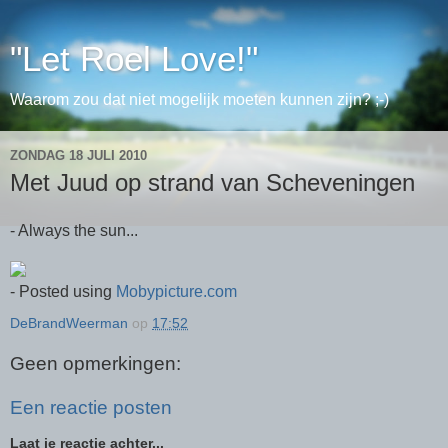
"Let Roel Love!"
Waarom zou dat niet mogelijk moeten kunnen zijn? ;-)
ZONDAG 18 JULI 2010
Met Juud op strand van Scheveningen
- Always the sun...
- Posted using
Mobypicture.com
DeBrandWeerman
op
17:52
Geen opmerkingen:
Een reactie posten
Laat je reactie achter...