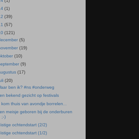
24
(1)
14
(1)
12
(39)
11
(57)
10
(121)
december
(5)
november
(19)
oktober
(10)
september
(9)
augustus
(17)
uli
(20)
aar ben ik? #ns #onderweg
en bekend gezicht op festivals
k kom thuis van avondje borrelen...
en meisje geboren bij de onderburen
;-)
istige ochtendstart (2/2)
istige ochtendstart (1/2)