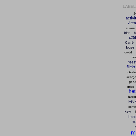
LABEL
2
activi
Are
aurora
bier
b
c25
Carré
House
dwdd
vr
fees
flickr
Gelder
George
goed
griep
het
hypo
keu
koffie
ksw
limb
ma
m