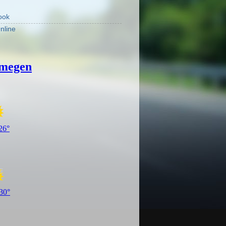
ook
nline