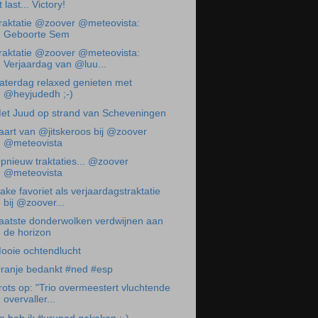
t last... Victory!
raktatie @zoover @meteovista:
Geboorte Sem
raktatie @zoover @meteovista:
Verjaardag van @luu...
aterdag relaxed genieten met
@heyjudedh ;-)
et Juud op strand van Scheveningen
aart van @jitskeroos bij @zoover
@meteovista
pnieuw traktaties... @zoover
@meteovista
ake favoriet als verjaardagstraktatie
bij @zoover...
aatste donderwolken verdwijnen aan
de horizon
ooie ochtendlucht
ranje bedankt #ned #esp
rots op: "Trio overmeestert vluchtende
overvaller...