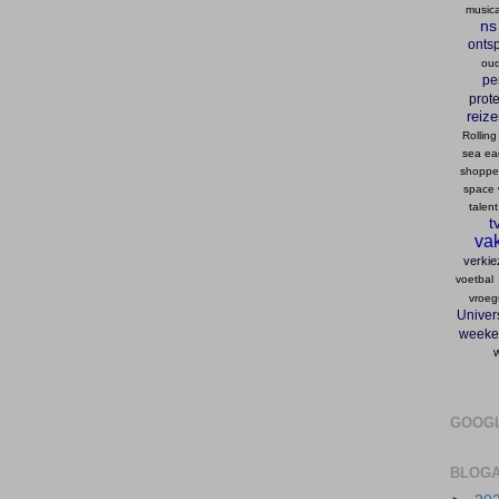
musica
ns
onts
oud
pe
prote
reiz
Rolling
sea ea
shopp
space 
talent
t
vak
verkie
voetbal
vroeg
Univers
weeke
GOOG
BLOGA