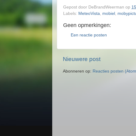
Gepost door
DeBrandWeerman
op
15
Labels:
MeteoVista
,
mobiel
,
mobypict
Geen opmerkingen:
Een reactie posten
Nieuwere post
Abonneren op:
Reacties posten (Atom