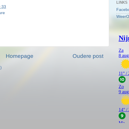
LINKS
:33
Faceb
ure
WeerO
Homepage
Oudere post
)