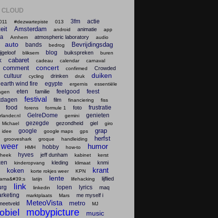
 CLOUD
3fm
actie
011
#dezwartepiste
013
teit
Amsterdam
animatie
android
app
na
atmospheric laboratory
Arnhem
audio
auto
Bevrijdingsdag
bands
bedrog
blog
ijgeloof
buikspreken
bliksem
buren
cabaret
k
cadeau
calendar
carnaval
concert
comment
Crowded
confirmed
duiken
cultuur
drinken
cycling
druk
earth wind fire
egypte
ergernis
essentiële
eten
feelgood
feest
familie
agen
festival
tdagen
film
financiering
fiss
food
frustratie
foto
forens
formule 1
GelreDome
genieten
lander.nl
gemini
gezegde
gezondheid
giel
 Michael
giro
grap
google
 idee
google maps
gps
herfst
grooveshark
groque
handleiding
 weer
humor
hobby
HMH
how-to
hyves
jeff dunham
theek
kabinet
kerst
ken
kleding
knmi
kinderopvang
klimaat
krant
koken
korte rokjes weer
KPN
lente
lijflied
lama&#39;s
latijn
lifehacking
link
urg
lopen
lyrics
maq
linkedin
rketing
me myself i
marktplaats
Mars
MeteoVista
metro
meetveld
MJ
mobypicture
obiel
music