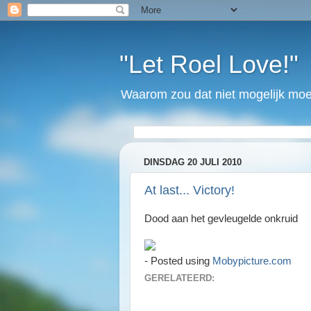
"Let Roel Love!"
Waarom zou dat niet mogelijk moet
DINSDAG 20 JULI 2010
At last... Victory!
Dood aan het gevleugelde onkruid
- Posted using
Mobypicture.com
GERELATEERD: