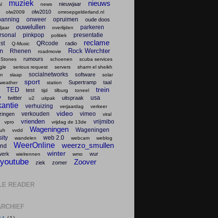
muziek
nieuws
nieuwjaar
l
news
olw2010
olw2009
omroepgelderland.nl
panning
onweer
opruimen
oude doos
ouwelullen
parkeren
jaar
overlijden
rsonal
pinkpop
presentatie
politiek
reclame
st
QRcode
radio
Q-Music
en
Rock Werchter
Rhenen
roadmovie
rumours
 Stones
schoenen
scuba services
gle
serious request
servers
sharm el sheikh
socialnetworks
software
en
slaap
solar
sport
Supertramp
taal
weather
station
trein
TED
test
tijd
tilburg
toneel
v
usa
twitter
uitspraak
u2
uitpak
antie
verhuizing
verjaardag
verkeer
video
verkouden
vimeo
zingen
viral
vrienden
vrijmibo
vpro
vrijdag de 13de
Wageningen
Wageningen
uh
vvdd
ity
web 2.0
wandelen
webcam
weblog
WeerOnline
weerzo_smullen
nd
winter
werk
wur
wielrennen
wmo
youtube
Zoover
ziek
zomer
LE READER
RCHIEF