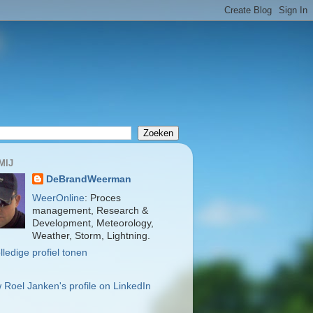
MIJ
DeBrandWeerman
WeerOnline
: Proces
management, Research &
Development, Meteorology,
Weather, Storm, Lightning.
lledige profiel tonen