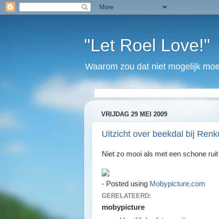
"Let Roel Love!"
Waarom zou dat niet mogelijk moet
VRIJDAG 29 MEI 2009
Uitzicht over beekdal bij Ren
Niet zo mooi als met een schone rui
- Posted using
Mobypicture.com
GERELATEERD:
mobypicture