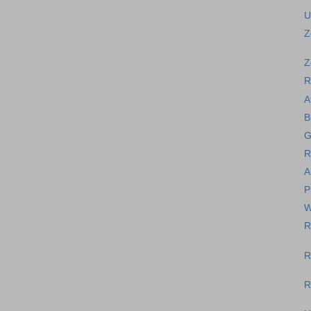
U
Z
Z
R
A
B
G
R
A
P
W
R
R
R