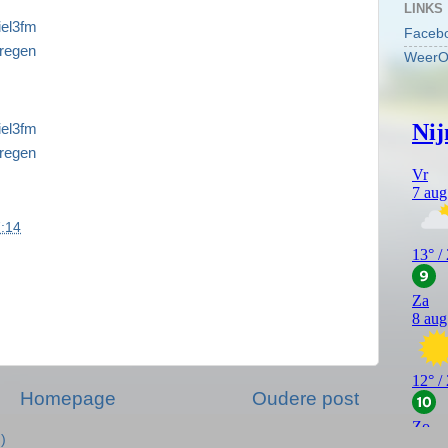
LINKS
iel3fm
Faceb
regen
WeerO
iel3fm
regen
:14
Homepage
Oudere post
)