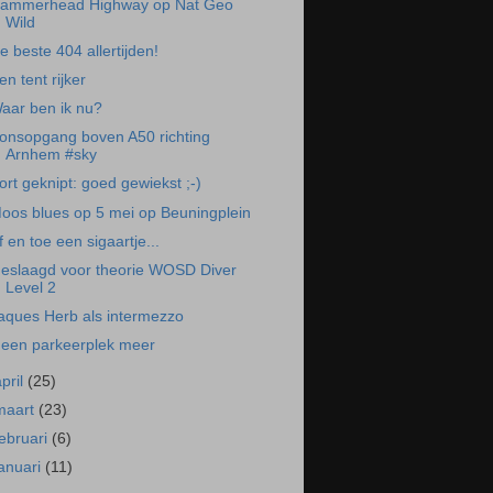
ammerhead Highway op Nat Geo
Wild
e beste 404 allertijden!
en tent rijker
aar ben ik nu?
onsopgang boven A50 richting
Arnhem #sky
ort geknipt: goed gewiekst ;-)
oos blues op 5 mei op Beuningplein
f en toe een sigaartje...
eslaagd voor theorie WOSD Diver
Level 2
aques Herb als intermezzo
een parkeerplek meer
april
(25)
maart
(23)
februari
(6)
januari
(11)