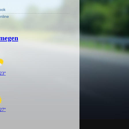
ook
nline