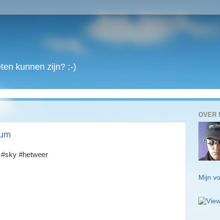
en kunnen zijn? ;-)
OVER 
kum
t #sky #hetweer
Mijn vo