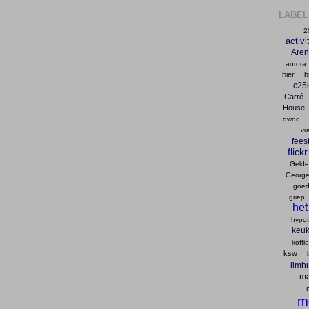
LABEL
2
activi
Are
aurora
bier
b
c25
Carré
House
dwdd
vr
fees
flickr
Gelder
George
goed
griep
het
hypo
keu
koffie
ksw
limb
ma
m