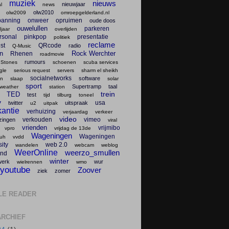
muziek
nieuws
nieuwjaar
l
news
olw2010
olw2009
omroepgelderland.nl
panning
onweer
opruimen
oude doos
ouwelullen
parkeren
jaar
overlijden
rsonal
pinkpop
presentatie
politiek
reclame
st
QRcode
radio
Q-Music
en
Rock Werchter
Rhenen
roadmovie
rumours
 Stones
schoenen
scuba services
gle
serious request
servers
sharm el sheikh
socialnetworks
software
en
slaap
solar
sport
Supertramp
taal
weather
station
trein
TED
test
tijd
tilburg
toneel
v
usa
twitter
uitspraak
u2
uitpak
antie
verhuizing
verjaardag
verkeer
video
verkouden
vimeo
zingen
viral
vrienden
vrijmibo
vpro
vrijdag de 13de
Wageningen
Wageningen
uh
vvdd
ity
web 2.0
wandelen
webcam
weblog
WeerOnline
weerzo_smullen
nd
winter
werk
wur
wielrennen
wmo
youtube
Zoover
ziek
zomer
LE READER
RCHIEF