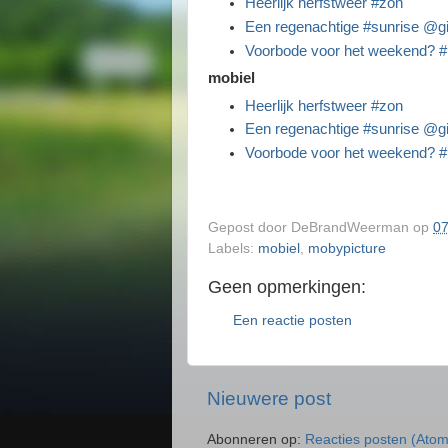
Heerlijk herfstweer #zon
Een regenachtige #sunrise @g
Voorbode voor het weekend? #
mobiel
Heerlijk herfstweer #zon
Een regenachtige #sunrise @g
Voorbode voor het weekend? #
Gepost door
DeBrandWeerman
op
07
Labels:
mobiel
,
mobypicture
Geen opmerkingen:
Een reactie posten
Nieuwere post
Abonneren op:
Reacties posten (Atom