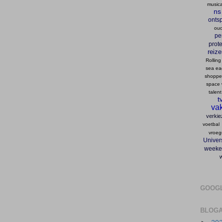
musica
ns
onts
oud
pe
prote
reiz
Rolling
sea ea
shopp
space 
talent
t
vak
verkie
voetbal
vroeg
Univers
weeke
GOOG
BLOGA