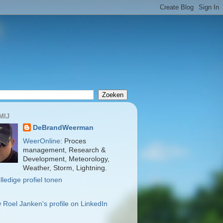
MIJ
DeBrandWeerman
WeerOnline
: Proces
management, Research &
Development, Meteorology,
Weather, Storm, Lightning.
lledige profiel tonen