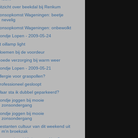
itzicht over beekdal bij Renkum
onsopkomst Wageningen: beetje
nevelig
onsopkomst Wageningen: onbewolkt
ondje Lopen - 2009-05-24
t oillamp light
loemen bij de voordeur
oede verzorging bij warm weer
ondje Lopen - 2009-05-21
llergie voor graspollen?
rofessioneel gesloopt
aar sta ik dubbel geparkeerd?
ondje joggen bij mooie
zonsondergang
ondje joggen bij mooie
zonsondergang
estanten cultuur van dit weekend uit
m'n broekzak