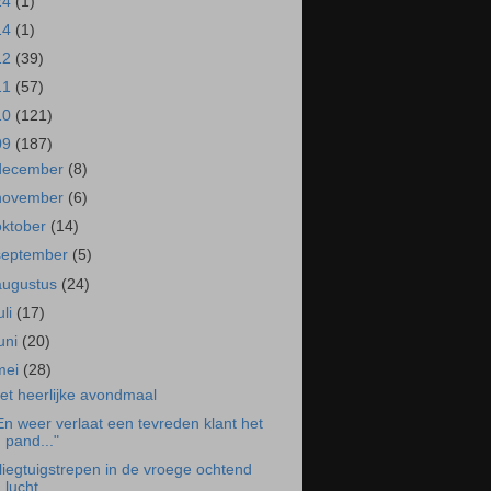
24
(1)
14
(1)
12
(39)
11
(57)
10
(121)
09
(187)
december
(8)
november
(6)
oktober
(14)
september
(5)
augustus
(24)
uli
(17)
juni
(20)
mei
(28)
et heerlijke avondmaal
En weer verlaat een tevreden klant het
pand..."
liegtuigstrepen in de vroege ochtend
lucht