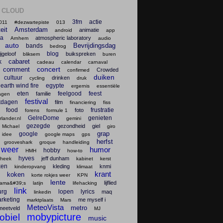
 CLOUD
3fm
actie
011
#dezwartepiste
013
teit
Amsterdam
animatie
android
app
na
atmospheric laboratory
Arnhem
audio
auto
Bevrijdingsdag
bands
bedrog
blog
ijgeloof
buikspreken
bliksem
buren
cabaret
k
cadeau
calendar
carnaval
concert
comment
Crowded
confirmed
duiken
cultuur
drinken
cycling
druk
earth wind fire
egypte
ergernis
essentiële
eten
feelgood
feest
familie
agen
festival
tdagen
film
financiering
fiss
food
frustratie
foto
forens
formule 1
GelreDome
genieten
lander.nl
gemini
gezegde
gezondheid
giel
 Michael
giro
grap
google
 idee
google maps
gps
herfst
grooveshark
groque
handleiding
 weer
humor
hobby
HMH
how-to
hyves
jeff dunham
theek
kabinet
kerst
ken
kleding
knmi
kinderopvang
klimaat
krant
koken
korte rokjes weer
KPN
lente
lijflied
lama&#39;s
latijn
lifehacking
link
urg
lopen
lyrics
maq
linkedin
rketing
me myself i
marktplaats
Mars
MeteoVista
metro
meetveld
MJ
mobypicture
obiel
music