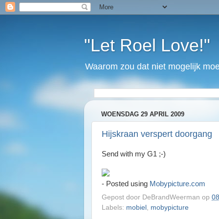
"Let Roel Love!"
Waarom zou dat niet mogelijk moet
WOENSDAG 29 APRIL 2009
Hijskraan verspert doorgang
Send with my G1 ;-)
- Posted using
Mobypicture.com
Gepost door
DeBrandWeerman
op
08
Labels:
mobiel
,
mobypicture