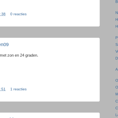
B
N
:38
0 reacties
H
H
P
en09
S
V
 met zon en 24 graden.
D
A
O
O
:51
1 reacties
M
C
C
L