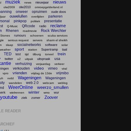
muziek
nieuws
nieuwjaar
l
news
olw2010
olw2009
omroepgelderland.nl
panning
onweer
opruimen
oude doos
ouwelullen
parkeren
jaar
overlijden
rsonal
pinkpop
presentatie
politiek
reclame
st
QRcode
radio
Q-Music
en
Rock Werchter
Rhenen
roadmovie
rumours
 Stones
schoenen
scuba services
gle
serious request
servers
sharm el sheikh
socialnetworks
software
en
slaap
solar
sport
Supertramp
taal
weather
station
trein
TED
test
tijd
tilburg
toneel
v
usa
twitter
uitspraak
u2
uitpak
antie
verhuizing
verjaardag
verkeer
video
verkouden
vimeo
zingen
viral
vrienden
vrijmibo
vpro
vrijdag de 13de
Wageningen
Wageningen
uh
vvdd
ity
web 2.0
wandelen
webcam
weblog
WeerOnline
weerzo_smullen
nd
winter
werk
wur
wielrennen
wmo
youtube
Zoover
ziek
zomer
LE READER
RCHIEF