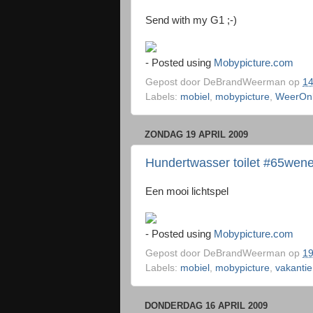
Send with my G1 ;-)
- Posted using
Mobypicture.com
Gepost door
DeBrandWeerman
op
14
Labels:
mobiel
,
mobypicture
,
WeerOnl
ZONDAG 19 APRIL 2009
Hundertwasser toilet #65wen
Een mooi lichtspel
- Posted using
Mobypicture.com
Gepost door
DeBrandWeerman
op
19
Labels:
mobiel
,
mobypicture
,
vakantie
DONDERDAG 16 APRIL 2009