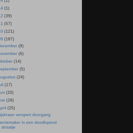
24
(1)
14
(1)
12
(39)
11
(57)
10
(121)
09
(187)
december
(8)
november
(6)
oktober
(14)
september
(5)
augustus
(24)
uli
(17)
juni
(20)
mei
(28)
april
(25)
ijskraan verspert doorgang
erriemaker in een doodlopend
straatje