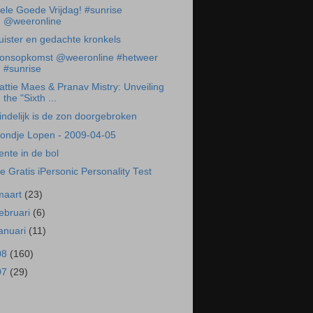
ele Goede Vrijdag! #sunrise
@weeronline
uister en gedachte kronkels
onsopkomst @weeronline #hetweer
#sunrise
attie Maes & Pranav Mistry: Unveiling
the "Sixth ...
indelijk is de zon doorgebroken
ondje Lopen - 2009-04-05
ente in de bol
e Gratis iPersonic Personality Test
maart
(23)
februari
(6)
januari
(11)
08
(160)
07
(29)