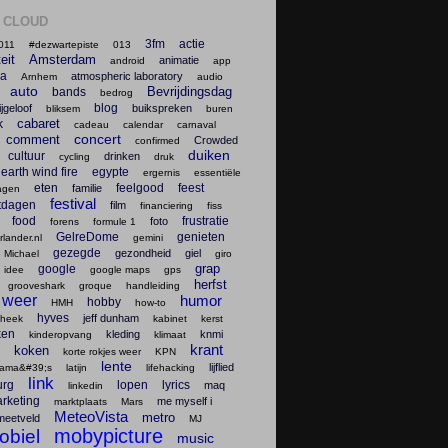
 CLOUD
3fm
actie
011
#dezwartepiste
013
teit
Amsterdam
animatie
android
app
na
atmospheric laboratory
Arnhem
audio
auto
Bevrijdingsdag
bands
bedrog
blog
ijgeloof
buikspreken
bliksem
buren
cabaret
k
cadeau
calendar
carnaval
concert
comment
Crowded
confirmed
duiken
cultuur
drinken
cycling
druk
earth wind fire
egypte
ergernis
essentiële
eten
feelgood
feest
familie
agen
festival
tdagen
film
financiering
fiss
food
frustratie
foto
forens
formule 1
GelreDome
genieten
lander.nl
gemini
gezegde
gezondheid
giel
 Michael
giro
grap
google
 idee
google maps
gps
herfst
grooveshark
groque
handleiding
 weer
humor
hobby
HMH
how-to
hyves
jeff dunham
theek
kabinet
kerst
ken
kleding
knmi
kinderopvang
klimaat
krant
koken
korte rokjes weer
KPN
lente
lijflied
lama&#39;s
latijn
lifehacking
link
urg
lopen
lyrics
maq
linkedin
rketing
me myself i
marktplaats
Mars
MeteoVista
metro
meetveld
MJ
mobypicture
obiel
music