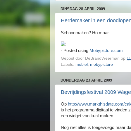
DINSDAG 28 APRIL 2009
Herriemaker in een doodlopen
Schoonmaken? Ho maar.
- Posted using
Mobypicture.com
Gepost door
DeBrandWeerman
op
11
Labels:
mobiel
,
mobypicture
DONDERDAG 23 APRIL 2009
Bevrijdingsfestival 2009 Wag
Op
http://www.markthisdate.com/ca
is het programma digitaal te vinden z
een widget van kunt maken.
Nog niet alles is toegevoegd maar da