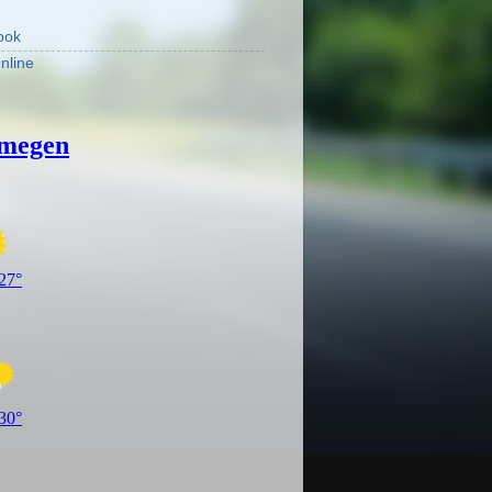
ook
nline