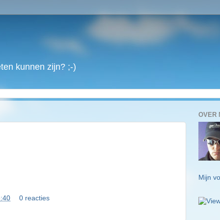
en kunnen zijn? ;-)
OVER 
Mijn vo
:40
0 reacties