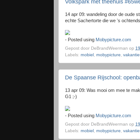
Volkspark met theehuis #65
14 apr 09: wandeling door de oude st
echte Sachertorte die we 's ochtend
- Posted using
Mobypicture.com
Gepost door
DeBrandWeerman
op
19
Labels:
mobiel
,
mobypicture
,
vakantie
De Spaanse Rijschool: openb
13 apr 09: Was mooi om mee te mak
G1 ;-)
- Posted using
Mobypicture.com
Gepost door
DeBrandWeerman
op
19
Labels:
mobiel
,
mobypicture
,
vakantie