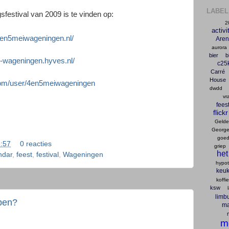
LABEL
sfestival van 2009 is te vinden op:
2
activi
4en5meiwageningen.nl/
Are
aurora
bier
b
val-wageningen.hyves.nl/
c25
Carré
House
com/user/4en5meiwageningen
dwdd
vr
fees
flickr
Gelder
George
goed
:57
0 reacties
griep
het
ndar
,
feest
,
festival
,
Wageningen
hypo
keu
koffie
ksw
limb
pen?
ma
m