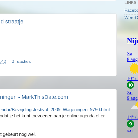
LINKS
Faceb
WeerO
d straatje
:42
0 reacties
eningen - MarkThisDate.com
lendar/Bevrijdingsfestival_2009_Wageningen_9750.html
odat je het kunt toevoegen aan je online agenda of er
t gebeurt nog wel.