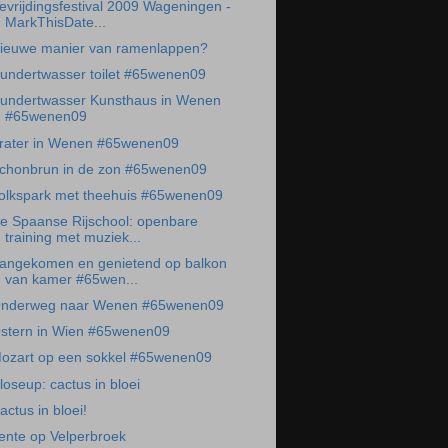
evrijdingsfestival 2009 Wageningen -
MarkThisDate...
ieuwe manier van ramenlappen?
undertwasser toilet #65wenen09
undertwasser Kunsthaus in Wenen
#65wenen09
rater in Wenen #65wenen09
chonbrun in de zon #65wenen09
olkspark met theehuis #65wenen09
e Spaanse Rijschool: openbare
training met muziek...
angekomen en genietend op balkon
van kamer #65wen...
nderweg naar Wenen #65wenen09
stern in Wien #65wenen09
ozart op een sokkel #65wenen09
loseup: cactus in bloei
actus in bloei!
ente op Velperbroek