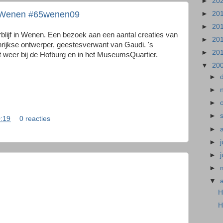
►
20
n Wenen #65wenen09
►
20
►
20
blijf in Wenen. Een bezoek aan een aantal creaties van
►
20
ijkse ontwerper, geestesverwant van Gaudi. 's
►
20
t weer bij de Hofburg en in het MuseumsQuartier.
▼
20
►
►
►
►
:19
0 reacties
►
►
j
►
►
▼
H
H