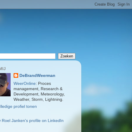
MIJ
DeBrandWeerman
WeerOnline
: Proces
management, Research &
Development, Meteorology,
Weather, Storm, Lightning.
lledige profiel tonen