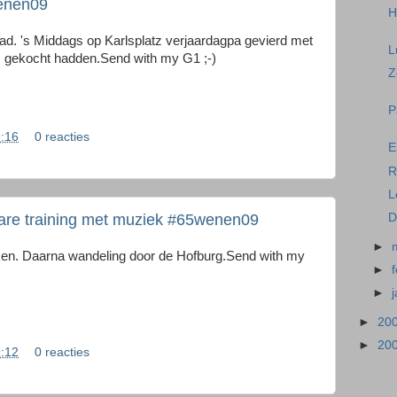
wenen09
H
ad. 's Middags op Karlsplatz verjaardagpa gevierd met
L
s gekocht hadden.Send with my G1 ;-)
Z
P
:16
0 reacties
E
R
L
D
are training met muziek #65wenen09
►
en. Daarna wandeling door de Hofburg.Send with my
►
►
►
20
►
20
:12
0 reacties