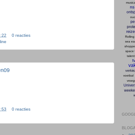
musica
ns
onts
oud
pe
prote
reiz
:22
0 reacties
Rolling
ine
sea ea
shopp
space 
talent
t
vak
en09
verkie
voetbal
vroeg
Univers
weeke
:53
0 reacties
GOOG
BLOGA