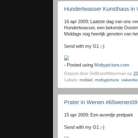
Hundertwasser Kunsthaus i
16 apr 2009: Laatste dag van ons ver
Hundertwasser, een bekende Oostenr
Middags nog heerlijk genoten van he
Send with my G1 ;-)
- Posted using
Mobypicture.com
Gepost door
DeBrandWeerman
op
20
Labels:
mobiel
,
mobypicture
,
vakantie
Prater in Wenen #65wenen09
15 apr 2009: Een avondje pretpark
Send with my G1 ;-)