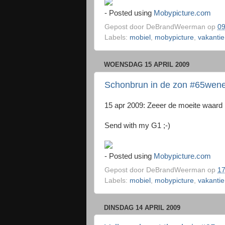
- Posted using
Mobypicture.com
Gepost door
DeBrandWeerman
op
09
Labels:
mobiel
,
mobypicture
,
vakantie
WOENSDAG 15 APRIL 2009
Schonbrun in de zon #65wen
15 apr 2009: Zeeer de moeite waard
Send with my G1 ;-)
- Posted using
Mobypicture.com
Gepost door
DeBrandWeerman
op
17
Labels:
mobiel
,
mobypicture
,
vakantie
DINSDAG 14 APRIL 2009