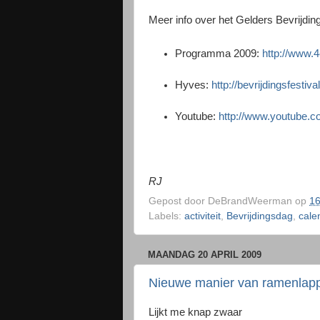
Meer info over het Gelders Bevrijding
Programma 2009:
http://www.
Hyves:
http://bevrijdingsfesti
Youtube:
http://www.youtube.
RJ
Gepost door
DeBrandWeerman
op
16
Labels:
activiteit
,
Bevrijdingsdag
,
cale
MAANDAG 20 APRIL 2009
Nieuwe manier van ramenlap
Lijkt me knap zwaar