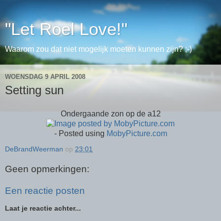
"Let Roel Love!"
Waarom zou dat niet mogelijk moeten kunnen zijn? ;-)
WOENSDAG 9 APRIL 2008
Setting sun
Ondergaande zon op de a12
- Posted using
MobyPicture.com
DeBrandWeerman
op
23:01
Geen opmerkingen:
Een reactie posten
Laat je reactie achter...