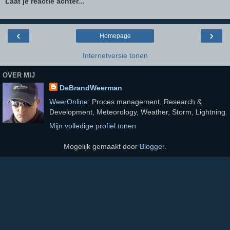
Laat je reactie achter...
‹
›
Homepage
Internetversie tonen
OVER MIJ
DeBrandWeerman
WeerOnline
: Proces management, Research &
Development, Meteorology, Weather, Storm, Lightning.
Mijn volledige profiel tonen
Mogelijk gemaakt door
Blogger
.