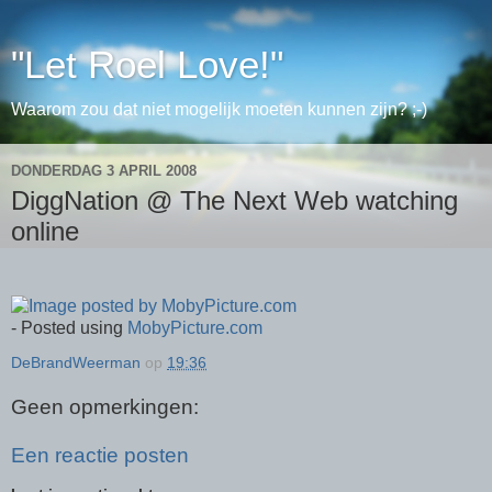
"Let Roel Love!"
Waarom zou dat niet mogelijk moeten kunnen zijn? ;-)
DONDERDAG 3 APRIL 2008
DiggNation @ The Next Web watching
online
- Posted using
MobyPicture.com
DeBrandWeerman
op
19:36
Geen opmerkingen:
Een reactie posten