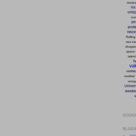
musica
ns
onts
oud
pe
prote
reiz
Rolling
sea ea
shopp
space 
talent
t
vak
verkie
voetbal
vroeg
Univers
weeke
GOOG
BLOGA