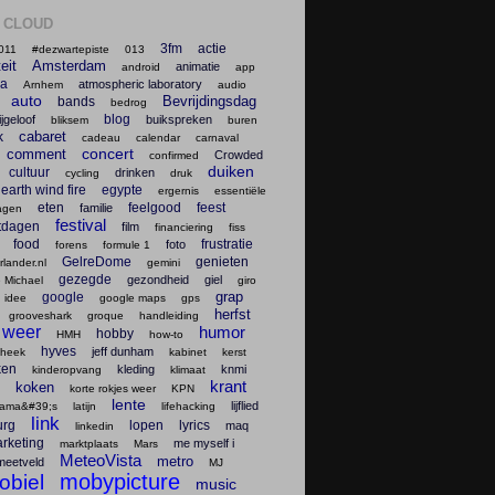
 CLOUD
3fm
actie
011
#dezwartepiste
013
teit
Amsterdam
animatie
android
app
na
atmospheric laboratory
Arnhem
audio
auto
Bevrijdingsdag
bands
bedrog
blog
ijgeloof
buikspreken
bliksem
buren
cabaret
k
cadeau
calendar
carnaval
concert
comment
Crowded
confirmed
duiken
cultuur
drinken
cycling
druk
earth wind fire
egypte
ergernis
essentiële
eten
feelgood
feest
familie
agen
festival
tdagen
film
financiering
fiss
food
frustratie
foto
forens
formule 1
GelreDome
genieten
lander.nl
gemini
gezegde
gezondheid
giel
 Michael
giro
grap
google
 idee
google maps
gps
herfst
grooveshark
groque
handleiding
 weer
humor
hobby
HMH
how-to
hyves
jeff dunham
theek
kabinet
kerst
ken
kleding
knmi
kinderopvang
klimaat
krant
koken
korte rokjes weer
KPN
lente
lijflied
lama&#39;s
latijn
lifehacking
link
urg
lopen
lyrics
maq
linkedin
rketing
me myself i
marktplaats
Mars
MeteoVista
metro
meetveld
MJ
mobypicture
obiel
music