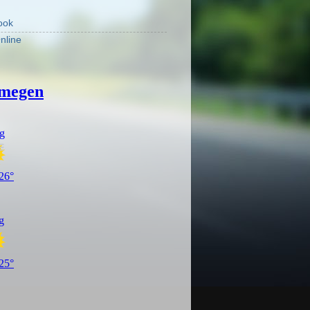
ook
nline