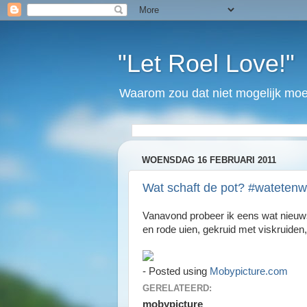
"Let Roel Love!"
Waarom zou dat niet mogelijk moet
WOENSDAG 16 FEBRUARI 2011
Wat schaft de pot? #wateten
Vanavond probeer ik eens wat nieuw
en rode uien, gekruid met viskruiden,
- Posted using
Mobypicture.com
GERELATEERD:
mobypicture