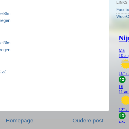
LINKS
Faceb
iel3fm
WeerO
regen
iel3fm
regen
:57
Homepage
Oudere post