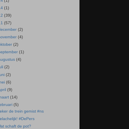
24
(1)
14
(1)
12
(39)
11
(57)
december
(2)
november
(4)
oktober
(2)
september
(1)
augustus
(4)
uli
(2)
juni
(2)
mei
(6)
april
(9)
maart
(14)
februari
(5)
eker de trein gemist #ns
elachelijk! #DePers
at schaft de pot?