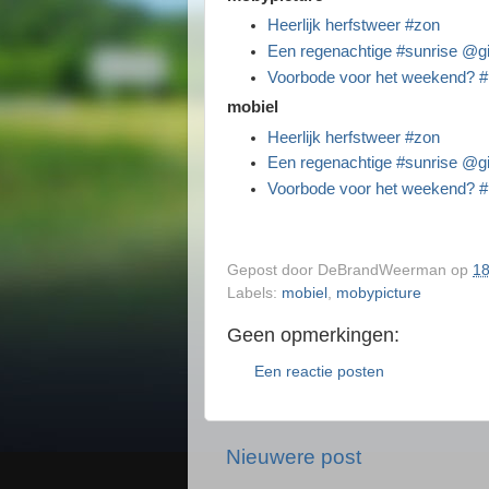
Heerlijk herfstweer #zon
Een regenachtige #sunrise @g
Voorbode voor het weekend? #
mobiel
Heerlijk herfstweer #zon
Een regenachtige #sunrise @g
Voorbode voor het weekend? #
Gepost door
DeBrandWeerman
op
18
Labels:
mobiel
,
mobypicture
Geen opmerkingen:
Een reactie posten
Nieuwere post