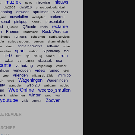
muziek
nieuws
nieuwjaar
l
news
olw2010
olw2009
omroepgelderland.nl
panning
onweer
opruimen
oude doos
ouwelullen
parkeren
jaar
overlijden
rsonal
pinkpop
presentatie
politiek
reclame
st
QRcode
radio
Q-Music
en
Rock Werchter
Rhenen
roadmovie
rumours
 Stones
schoenen
scuba services
gle
serious request
servers
sharm el sheikh
socialnetworks
software
en
slaap
solar
sport
Supertramp
taal
weather
station
trein
TED
test
tijd
tilburg
toneel
v
usa
twitter
uitspraak
u2
uitpak
antie
verhuizing
verjaardag
verkeer
video
verkouden
vimeo
zingen
viral
vrienden
vrijmibo
vpro
vrijdag de 13de
Wageningen
Wageningen
uh
vvdd
ity
web 2.0
wandelen
webcam
weblog
WeerOnline
weerzo_smullen
nd
winter
werk
wur
wielrennen
wmo
youtube
Zoover
ziek
zomer
LE READER
RCHIEF