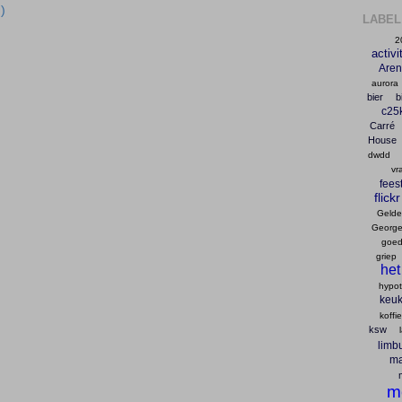
)
LABEL
2
activi
Are
aurora
bier
b
c25
Carré
House
dwdd
vr
fees
flickr
Gelder
George
goed
griep
het
hypo
keu
koffie
ksw
limb
ma
m