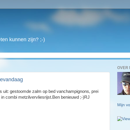
en kunnen zijn? ;-)
OVER 
wevandaag
s uit: gestoomde zalm op bed vanchampignons, prei
 in combi metzilvervliesrijst.Ben benieuwd ;-)RJ
Mijn vo