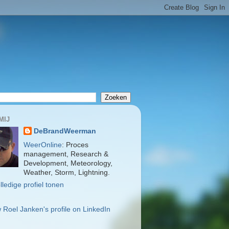
MIJ
DeBrandWeerman
WeerOnline
: Proces
management, Research &
Development, Meteorology,
Weather, Storm, Lightning.
lledige profiel tonen