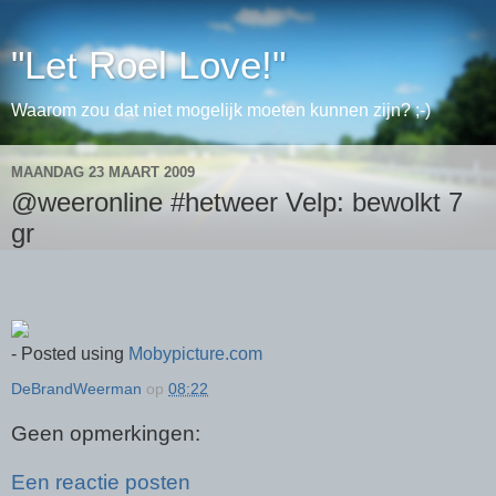
"Let Roel Love!"
Waarom zou dat niet mogelijk moeten kunnen zijn? ;-)
MAANDAG 23 MAART 2009
@weeronline #hetweer Velp: bewolkt 7
gr
- Posted using
Mobypicture.com
DeBrandWeerman
op
08:22
Geen opmerkingen:
Een reactie posten