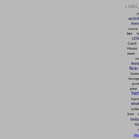
LABEL
2
activi
Are
aurora
bier
b
c25
Carré
House
dwdd
vr
fees
flickr
Gelder
George
goed
griep
het
hypo
keu
koffie
ksw
limb
ma
m