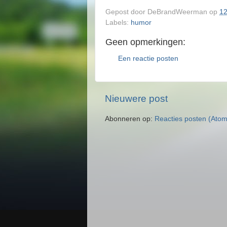
Gepost door
DeBrandWeerman
op
12
Labels:
humor
Geen opmerkingen:
Een reactie posten
Nieuwere post
Abonneren op:
Reacties posten (Atom