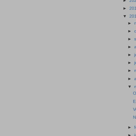
►
20
►
20
▼
20
►
►
►
►
►
j
►
►
►
▼
O
E
V
N
►
►