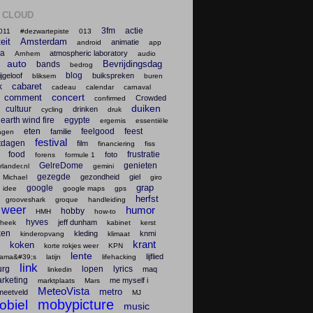
 CLOUD
3fm
actie
011
#dezwartepiste
013
teit
Amsterdam
animatie
android
app
na
atmospheric laboratory
Arnhem
audio
auto
Bevrijdingsdag
bands
bedrog
blog
ijgeloof
buikspreken
bliksem
buren
cabaret
k
cadeau
calendar
carnaval
concert
comment
Crowded
confirmed
duiken
cultuur
drinken
cycling
druk
earth wind fire
egypte
ergernis
essentiële
eten
feelgood
feest
familie
agen
festival
tdagen
film
financiering
fiss
food
frustratie
foto
forens
formule 1
GelreDome
genieten
lander.nl
gemini
gezegde
gezondheid
giel
 Michael
giro
grap
google
 idee
google maps
gps
herfst
grooveshark
groque
handleiding
 weer
humor
hobby
HMH
how-to
hyves
jeff dunham
theek
kabinet
kerst
ken
kleding
knmi
kinderopvang
klimaat
krant
koken
korte rokjes weer
KPN
lente
lijflied
lama&#39;s
latijn
lifehacking
link
urg
lopen
lyrics
maq
linkedin
rketing
me myself i
marktplaats
Mars
MeteoVista
metro
meetveld
MJ
mobypicture
obiel
music