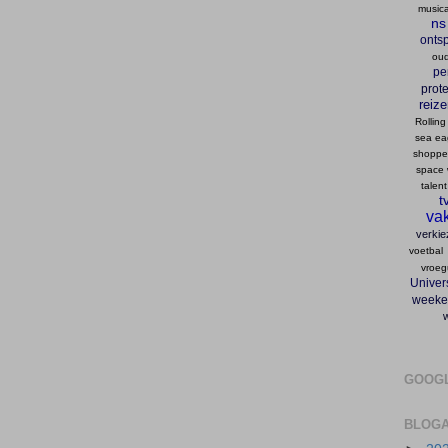
musica
ns
onts
oud
pe
prote
reiz
Rolling
sea ea
shopp
space 
talent
t
vak
verkie
voetbal
vroeg
Univers
weeke
GOOG
BLOGA