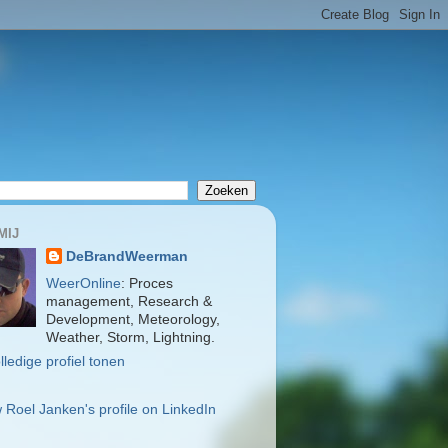
MIJ
DeBrandWeerman
WeerOnline
: Proces
management, Research &
Development, Meteorology,
Weather, Storm, Lightning.
lledige profiel tonen