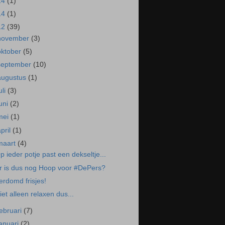
24
(1)
14
(1)
12
(39)
november
(3)
oktober
(5)
september
(10)
augustus
(1)
uli
(3)
juni
(2)
mei
(1)
april
(1)
maart
(4)
p ieder potje past een dekseltje...
r is dus nog Hoop voor #DePers?
erdomd frisjes!
iet alleen relaxen dus...
februari
(7)
januari
(2)