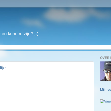
en kunnen zijn? ;-)
OVER 
je...
Mijn vo