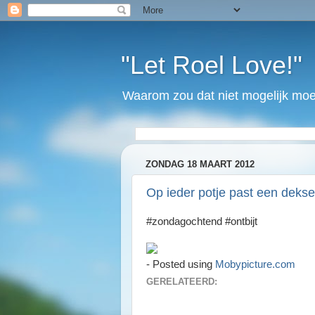
"Let Roel Love!"
Waarom zou dat niet mogelijk moet
ZONDAG 18 MAART 2012
Op ieder potje past een dekselt
#zondagochtend #ontbijt
- Posted using
Mobypicture.com
GERELATEERD: