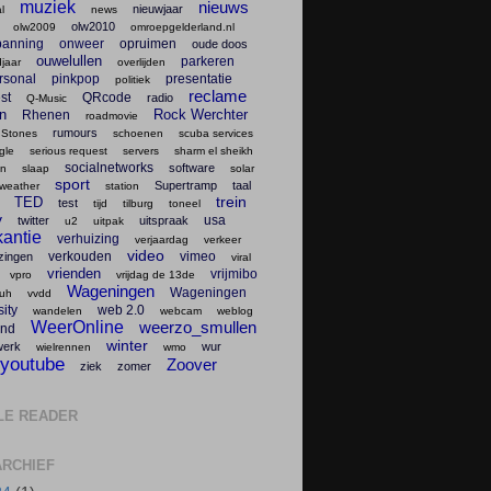
muziek
nieuws
nieuwjaar
l
news
olw2010
olw2009
omroepgelderland.nl
panning
onweer
opruimen
oude doos
ouwelullen
parkeren
jaar
overlijden
rsonal
pinkpop
presentatie
politiek
reclame
st
QRcode
radio
Q-Music
en
Rock Werchter
Rhenen
roadmovie
rumours
 Stones
schoenen
scuba services
gle
serious request
servers
sharm el sheikh
socialnetworks
software
en
slaap
solar
sport
Supertramp
taal
weather
station
trein
TED
test
tijd
tilburg
toneel
v
usa
twitter
uitspraak
u2
uitpak
antie
verhuizing
verjaardag
verkeer
video
verkouden
vimeo
zingen
viral
vrienden
vrijmibo
vpro
vrijdag de 13de
Wageningen
Wageningen
uh
vvdd
ity
web 2.0
wandelen
webcam
weblog
WeerOnline
weerzo_smullen
nd
winter
werk
wur
wielrennen
wmo
youtube
Zoover
ziek
zomer
LE READER
RCHIEF