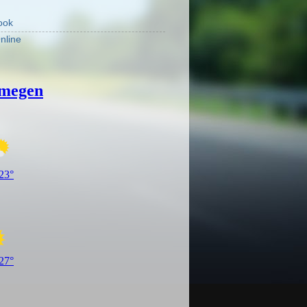
ook
nline