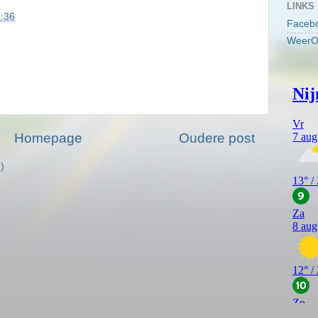
LINKS
:36
Faceb
WeerO
Homepage
Oudere post
)