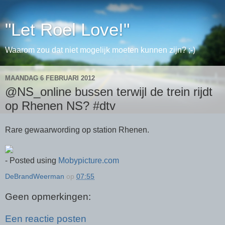
"Let Roel Love!"
Waarom zou dat niet mogelijk moeten kunnen zijn? ;-)
MAANDAG 6 FEBRUARI 2012
@NS_online bussen terwijl de trein rijdt
op Rhenen NS? #dtv
Rare gewaarwording op station Rhenen.
- Posted using
Mobypicture.com
DeBrandWeerman
op
07:55
Geen opmerkingen:
Een reactie posten