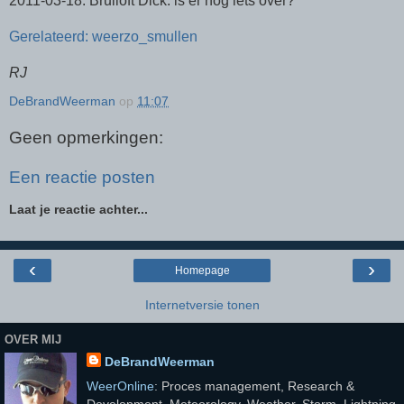
2011-03-18: Bruiloft Dick: is er nog iets over?
Gerelateerd: weerzo_smullen
RJ
DeBrandWeerman
op
11:07
Geen opmerkingen:
Een reactie posten
Laat je reactie achter...
‹
›
Homepage
Internetversie tonen
OVER MIJ
DeBrandWeerman
WeerOnline
: Proces management, Research &