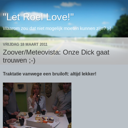
"Let Roel Love!"
Waarom zou dat niet mogelijk moeten kunnen zijn? ;-)
VRIJDAG 18 MAART 2011
Zoover/Meteovista: Onze Dick gaat
trouwen ;-)
Traktatie vanwege een bruiloft: altijd lekker!