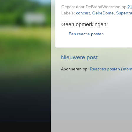
Gepost door
DeBrandWeerman
op
21
Labels:
concert
,
GelreDome
,
Supertr
Geen opmerkingen:
Een reactie posten
Nieuwere post
Abonneren op:
Reacties posten (Atom