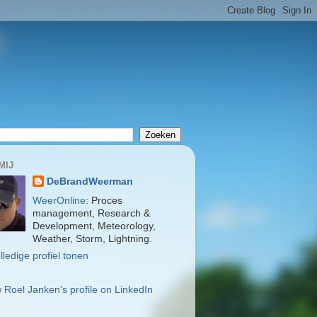
MIJ
DeBrandWeerman
WeerOnline
: Proces
management, Research &
Development, Meteorology,
Weather, Storm, Lightning.
lledige profiel tonen