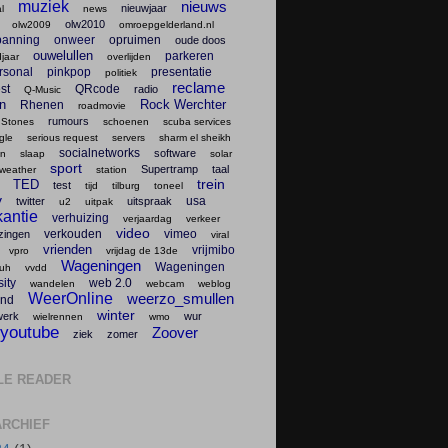
muziek
nieuws
nieuwjaar
l
news
olw2010
olw2009
omroepgelderland.nl
panning
onweer
opruimen
oude doos
ouwelullen
parkeren
jaar
overlijden
rsonal
pinkpop
presentatie
politiek
reclame
st
QRcode
radio
Q-Music
en
Rock Werchter
Rhenen
roadmovie
rumours
 Stones
schoenen
scuba services
gle
serious request
servers
sharm el sheikh
socialnetworks
software
en
slaap
solar
sport
Supertramp
taal
weather
station
trein
TED
test
tijd
tilburg
toneel
v
usa
twitter
uitspraak
u2
uitpak
antie
verhuizing
verjaardag
verkeer
video
verkouden
vimeo
zingen
viral
vrienden
vrijmibo
vpro
vrijdag de 13de
Wageningen
Wageningen
uh
vvdd
ity
web 2.0
wandelen
webcam
weblog
WeerOnline
weerzo_smullen
nd
winter
werk
wur
wielrennen
wmo
youtube
Zoover
ziek
zomer
LE READER
RCHIEF