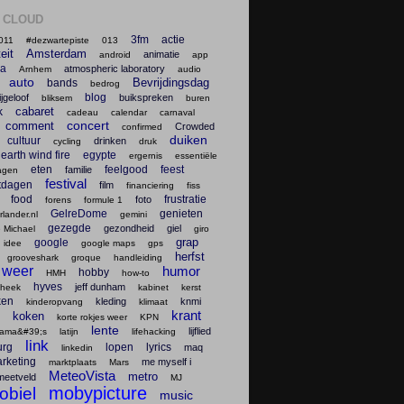
 CLOUD
3fm
actie
011
#dezwartepiste
013
teit
Amsterdam
animatie
android
app
na
atmospheric laboratory
Arnhem
audio
auto
Bevrijdingsdag
bands
bedrog
blog
ijgeloof
buikspreken
bliksem
buren
cabaret
k
cadeau
calendar
carnaval
concert
comment
Crowded
confirmed
duiken
cultuur
drinken
cycling
druk
earth wind fire
egypte
ergernis
essentiële
eten
feelgood
feest
familie
agen
festival
tdagen
film
financiering
fiss
food
frustratie
foto
forens
formule 1
GelreDome
genieten
lander.nl
gemini
gezegde
gezondheid
giel
 Michael
giro
grap
google
 idee
google maps
gps
herfst
grooveshark
groque
handleiding
 weer
humor
hobby
HMH
how-to
hyves
jeff dunham
theek
kabinet
kerst
ken
kleding
knmi
kinderopvang
klimaat
krant
koken
korte rokjes weer
KPN
lente
lijflied
lama&#39;s
latijn
lifehacking
link
urg
lopen
lyrics
maq
linkedin
rketing
me myself i
marktplaats
Mars
MeteoVista
metro
meetveld
MJ
mobypicture
obiel
music