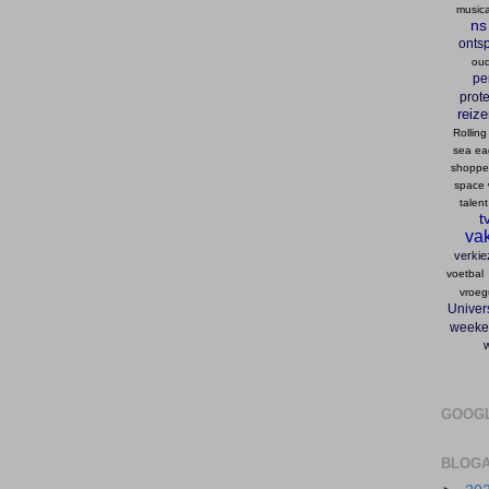
musica
ns
onts
oud
pe
prote
reiz
Rolling
sea ea
shopp
space 
talent
t
vak
verkie
voetbal
vroeg
Univers
weeke
GOOG
BLOGA