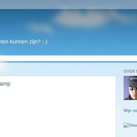
en kunnen zijn? ;-)
OVER 
ramp
Mijn vo