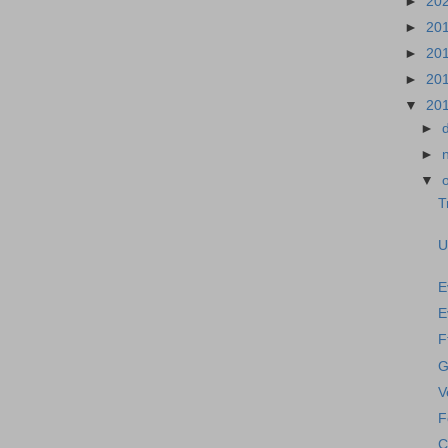
►
20
►
20
►
20
►
20
▼
20
►
►
▼
T
U
E
E
F
G
V
F
C