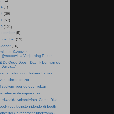
24
(1)
14
(1)
12
(39)
11
(57)
10
(121)
december
(5)
november
(19)
oktober
(10)
raktatie @zoover
@meteovista:Verjaardag Ruben
it De Oude Doos: "Dag ,ik ben van de
Duyvis..."
ven afgeleid door lekkere hapjes
ven scheen de zon...
f stiekem voor de deur roken
enieten in de najaarszon
erdwaalde vakantiefoto: Camel Dive
ood4you: kleinste rijdende dj-booth
oncert@Gelredome: Supertramp -