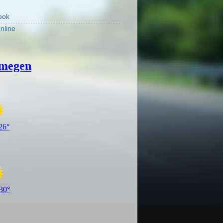
ook
nline