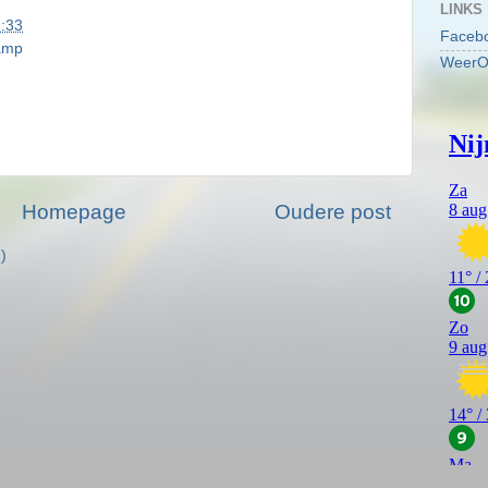
LINKS
:33
Faceb
amp
WeerO
Homepage
Oudere post
)