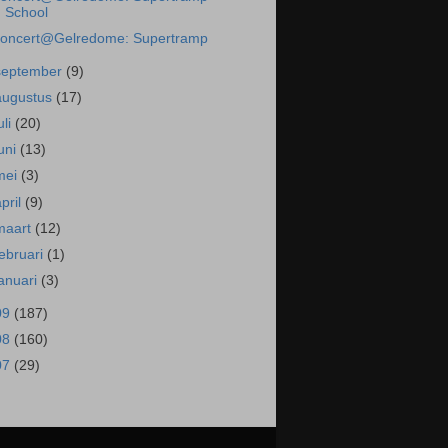
School
oncert@Gelredome: Supertramp
september
(9)
augustus
(17)
uli
(20)
juni
(13)
mei
(3)
april
(9)
maart
(12)
februari
(1)
januari
(3)
09
(187)
08
(160)
07
(29)