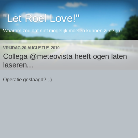
"Let Roel Love!"
Waarom zou dat niet mogelijk moeten kunnen zijn? ;-)
VRIJDAG 20 AUGUSTUS 2010
Collega @meteovista heeft ogen laten
laseren...
Operatie geslaagd? ;-)