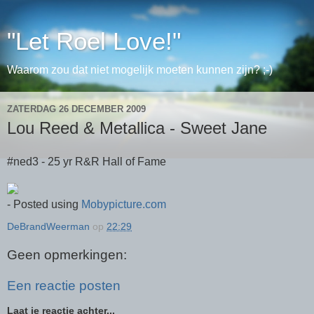
"Let Roel Love!"
Waarom zou dat niet mogelijk moeten kunnen zijn? ;-)
ZATERDAG 26 DECEMBER 2009
Lou Reed & Metallica - Sweet Jane
#ned3 - 25 yr R&R Hall of Fame
- Posted using
Mobypicture.com
DeBrandWeerman
op
22:29
Geen opmerkingen:
Een reactie posten
Laat je reactie achter...