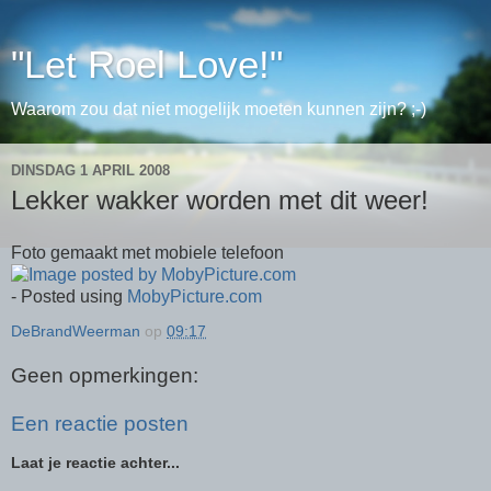
"Let Roel Love!"
Waarom zou dat niet mogelijk moeten kunnen zijn? ;-)
DINSDAG 1 APRIL 2008
Lekker wakker worden met dit weer!
Foto gemaakt met mobiele telefoon
- Posted using
MobyPicture.com
DeBrandWeerman
op
09:17
Geen opmerkingen:
Een reactie posten
Laat je reactie achter...